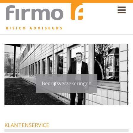
Over ons
Diensten
Klantenservice
Vacature
Contact
Bedrijfsverzekeringen
KLANTENSERVICE